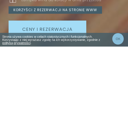
KORZYŚCI Z REZERWACJI NA STRONIE WWW
CENY I REZERWACJA
Strona używa cookies w celach statystycznych i funkcjonalnych.
OK
Korzystając z niej wyrażasz zgodę na ich wykorzystywanie, zgodnie z
polityką prywatności
.
W CISZY I SPOKOJU, DALEKO OD
TURYSTYCZNEGO ZGIEŁKU
Dysponujemy apartamentami w trzech
kategoriach: Silver, Silver Plus oraz
Gold. Apartamenty Gold to
dwupiętrowe studio, które umożliwia
pobyt dla 4 osób z zachowaniem