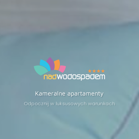
INFORMATOR
REZERWACJA
REZYDENCJA
PAKIETY
APARTAMENTY
GÓRSKI DOMEK
KULINARIA
Kameralne apartamenty
SPA & BASEN
Odpocznij w luksusowych warunkach
ATRAKCJE
DLA BIZNESU
GALERIA