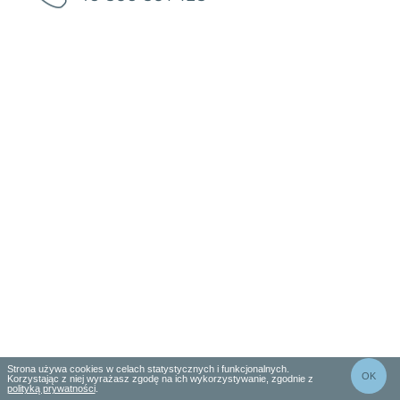
Zamknij
Strona używa cookies w celach statystycznych i funkcjonalnych.
OK
Korzystając z niej wyrażasz zgodę na ich wykorzystywanie, zgodnie z
polityką prywatności
.