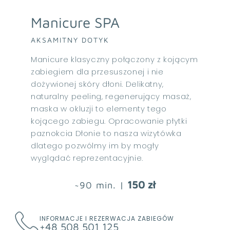
Manicure SPA
AKSAMITNY DOTYK
Manicure klasyczny połączony z kojącym
zabiegiem dla przesuszonej i nie
dożywionej skóry dłoni. Delikatny,
naturalny peeling, regenerujący masaż,
maska w okluzji to elementy tego
kojącego zabiegu. Opracowanie płytki
paznokcia Dłonie to nasza wizytówka
dlatego pozwólmy im by mogły
wyglądać reprezentacyjnie.
150 zł
~90 min. |
INFORMACJE I REZERWACJA ZABIEGÓW
+48 508 501 125