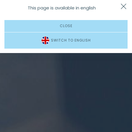
This page is available in english
Dojazd
Zadzwoń
Menu
CLOSE
SWITCH TO ENGLISH