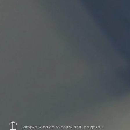
Lampka wina do kolacji w dniu przyjazdu