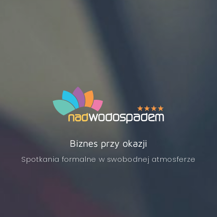
INFORMATOR
REZERWACJA
REZYDENCJA
PAKIETY
APARTAMENTY
GÓRSKI DOMEK
KULINARIA
Biznes przy okazji
SPA & BASEN
Spotkania formalne w swobodnej atmosferze
ATRAKCJE
DLA BIZNESU
GALERIA