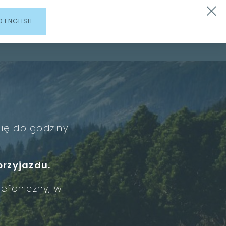
INFORMATOR
PL
EN
DE
O ENGLISH
A & BASEN
ATRAKCJE
DLA BIZNESU
GALERIA
się do godziny
przyjazdu.
lefoniczny, w