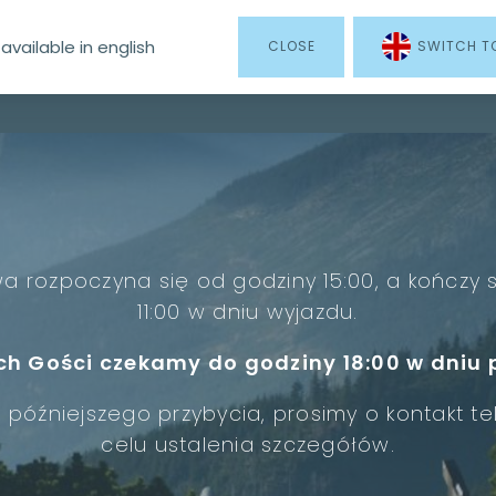
 available in english
CLOSE
SWITCH T
AKIETY
APARTAMENTY
GÓRSKI DOMEK
KULINARIA
SP
 rozpoczyna się od godziny 15:00, a kończy 
11:00 w dniu wyjazdu.
h Gości czekamy do godziny 18:00 w dniu 
późniejszego przybycia, prosimy o kontakt te
celu ustalenia szczegółów.