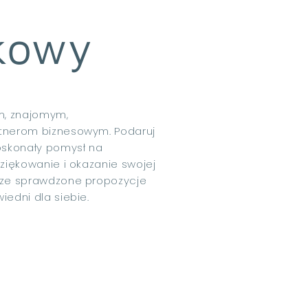
kowy
m, znajomym,
tnerom biznesowym. Podaruj
oskonały pomysł na
ziękowanie i okazanie swojej
sze sprawdzone propozycje
edni dla siebie.