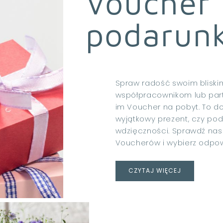
Voucher
podarun
Spraw radość swoim bliski
współpracownikom lub par
im Voucher na pobyt. To d
wyjątkowy prezent, czy pod
wdzięczności. Sprawdź na
Voucherów i wybierz odpowi
CZYTAJ WIĘCEJ