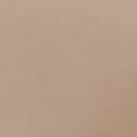
APARTAMENTY
GÓRSKI DOMEK
KULINARIA
SPA & BASEN
ATRAKCJE
DLA BIZNESU
GALERIA
KONTAKT
PL
EN
DE