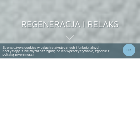
REGENERACJA I RELAKS
Strona używa cookies w celach statystycznych i funkcjonalnych.
OK
Korzystając z niej wyrażasz zgodę na ich wykorzystywanie, zgodnie z
polityką prywatności
.
2 noclegi
3 dni
Cena od
1744 zł
Sprawdź ceny i dostępność
Rezerwacja