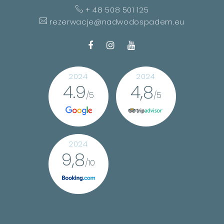
+ 48 508 501 125
rezerwacje@nadwodospadem.eu
2024
2024
4.9
4,8
/5
/5
2024
9,8
/10