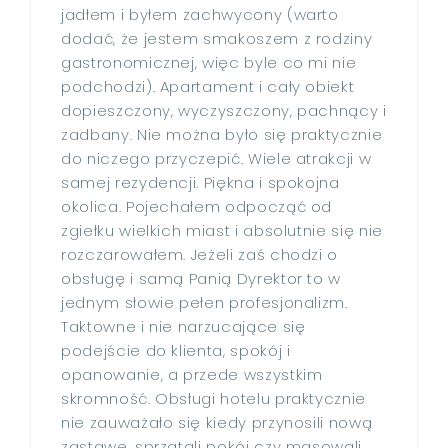
jadłem i byłem zachwycony (warto
dodać, że jestem smakoszem z rodziny
gastronomicznej, więc byle co mi nie
podchodzi). Apartament i cały obiekt
dopieszczony, wyczyszczony, pachnący i
zadbany. Nie można było się praktycznie
do niczego przyczepić. Wiele atrakcji w
samej rezydencji. Piękna i spokojna
okolica. Pojechałem odpocząć od
zgiełku wielkich miast i absolutnie się nie
rozczarowałem. Jeżeli zaś chodzi o
obsługę i samą Panią Dyrektor to w
jednym słowie pełen profesjonalizm.
Taktowne i nie narzucające się
podejście do klienta, spokój i
opanowanie, a przede wszystkim
skromność. Obsługi hotelu praktycznie
nie zauważało się kiedy przynosili nową
zastawę, sprzątali pokój czy masowali