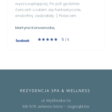
wyszczuplającej. Po pół godzinie
ćwiczeń czułam się fantastyczne,
endorfiny zadziałały :) Polecam
Martyna Konowrocka,
5
/ 5
REZYDENCJA SPA & WELLNESS
ul. Myśliwska 1a
58-570 Jelenia Góra – Jagniątków