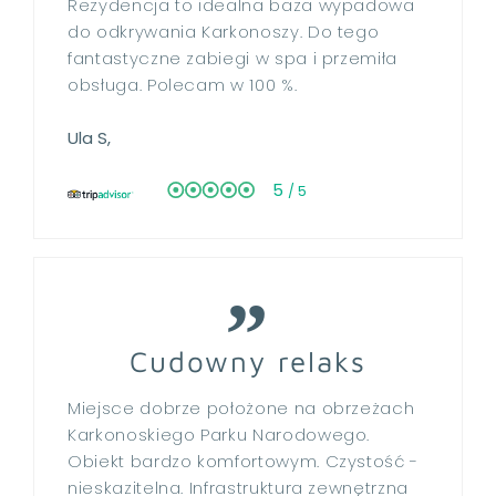
Rezydencja to idealna baza wypadowa
do odkrywania Karkonoszy. Do tego
fantastyczne zabiegi w spa i przemiła
obsługa. Polecam w 100 %.
INFORMATOR
REZERWACJA
Ula S,
REZYDENCJA
5
/ 5
PAKIETY
APARTAMENTY
GÓRSKI DOMEK
KULINARIA
Cudowny relaks
SPA & BASEN
Miejsce dobrze położone na obrzeżach
ATRAKCJE
Karkonoskiego Parku Narodowego.
Obiekt bardzo komfortowym. Czystość -
DLA BIZNESU
nieskazitelna. Infrastruktura zewnętrzna