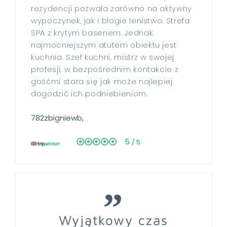
GALERIA
rezydencji pozwala zarówno na aktywny
KONTAKT
wypoczynek, jak i błogie lenistwo. Strefa
SPA z krytym basenem. Jednak
PL
EN
DE
najmocniejszym atutem obiektu jest
kuchnia. Szef kuchni, mistrz w swojej
profesji, w bezpośrednim kontakcie z
gośćmi stara się jak może najlepiej
dogodzić ich podniebieniom.
782zbigniewb,
5
/ 5
Wyjątkowy czas