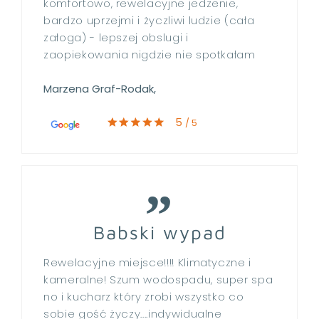
komfortowo, rewelacyjne jedzenie,
bardzo uprzejmi i życzliwi ludzie (cała
załoga) - lepszej obslugi i
zaopiekowania nigdzie nie spotkałam
Marzena Graf-Rodak,
5
/ 5
Babski wypad
Rewelacyjne miejsce!!!! Klimatyczne i
kameralne! Szum wodospadu, super spa
no i kucharz który zrobi wszystko co
sobie gość życzy....indywidualne